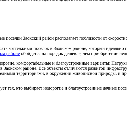
е поселки Заокский район располагает поблизости от скоростн
.
ть коттеджный поселок в Заокском районе, который идеально п
ком районе
обойдется на порядок дешевле, чем приобретение нед
орогие, комфортабельные и благоустроенные варианты: Петрух
 в Заокском районе. Все объекты отличаются развитой инфраст
оведными территориями, в окружении живописной природы, и пр
ет тех, кто выбирает недорогие и благоустроенные дачные посе