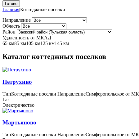
Главная
|
Коттеджные поселки
Направление
Область
Район
Удаленность от МКАД
65 км
85 км
105 км
125 км
145 км
Каталог коттеджных поселков
Петрухино
Тип
Коттеджные поселки
Направление
Симферопольское
от М
Газ
Электричество
Мартьяново
Тип
Коттеджные поселки
Направление
Симферопольское
от М