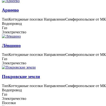
Арнеево
Тип
Коттеджные поселки
Направление
Симферопольское
от М
Водопровод
Газ
Электричество
Лёвшино
Тип
Коттеджные поселки
Направление
Симферопольское
от М
Газ
Электричество
Покровские земли
Тип
Коттеджные поселки
Направление
Симферопольское
от М
Водопровод
Газ
Электричество
Поселки