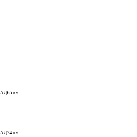
КАД
65 км
КАД
74 км