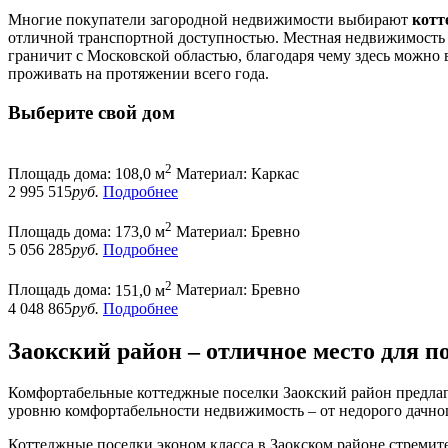
Многие покупатели загородной недвижимости выбирают
котт
отличной транспортной доступностью. Местная недвижимость п
граничит с Московской областью, благодаря чему здесь можно 
проживать на протяжении всего года.
Выберите свой дом
2
Площадь дома:
108,0 м
Материал:
Каркас
2 995 515
руб.
Подробнее
2
Площадь дома:
173,0 м
Материал:
Бревно
5 056 285
руб.
Подробнее
2
Площадь дома:
151,0 м
Материал:
Бревно
4 048 865
руб.
Подробнее
Заокский район – отличное место для п
Комфортабельные коттеджные поселки Заокский район предлаг
уровню комфортабельности недвижимость – от недорого дачног
Коттеджные поселки эконом класса в Заокском районе стреми