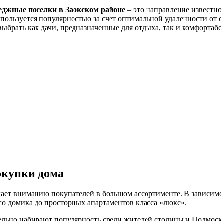
еджные поселки в Заокском районе
– это направление известн
ользуется популярностью за счет оптимальной удаленности от с
выбрать как дачи, предназначенные для отдыха, так и комфорта
окупки дома
ает вниманию покупателей в большом ассортименте. В зависимо
о домика до просторных апартаментов класса «люкс».
тельно набирают популярность среди жителей столицы и Подмос