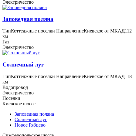
Электричество
Заповедная поляна
Тип
Коттеджные поселки
Направление
Киевское
от МКАД
112
км
Газ
Электричество
Солнечный луг
Тип
Коттеджные поселки
Направление
Киевское
от МКАД
118
км
Водопровод
Электричество
Поселки
Киевское шоссе
Заповедная поляна
Солнечный луг
Новое Рябцево
Симферопольское шоссе