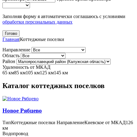
Заполняя форму я автоматически соглашаюсь с условиями
обработки персональных данных
Главная
|
Коттеджные поселки
Направление
Область
Район
Удаленность от МКАД
65 км
85 км
105 км
125 км
145 км
Каталог коттеджных поселков
Новое Рябцево
Тип
Коттеджные поселки
Направление
Киевское
от МКАД
126
км
Водопровод