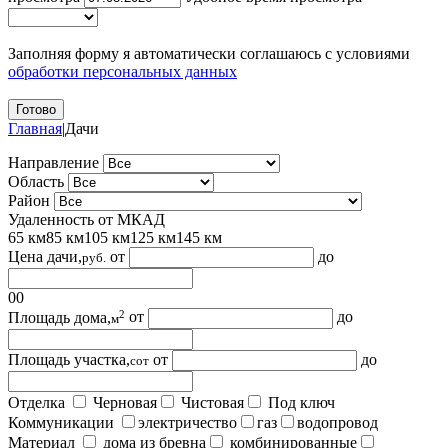
Заполняя форму я автоматически соглашаюсь с условиями
обработки персональных данных
Главная
|
Дачи
Направление
Область
Район
Удаленность от МКАД
65 км
85 км
105 км
125 км
145 км
Цена дачи,
от
до
руб.
0
0
2
Площадь дома,
от
до
м
Площадь участка,
от
до
сот
Отделка
Черновая
Чистовая
Под ключ
Коммуникации
электричество
газ
водопровод
Материал
дома из бревна
комбинированные