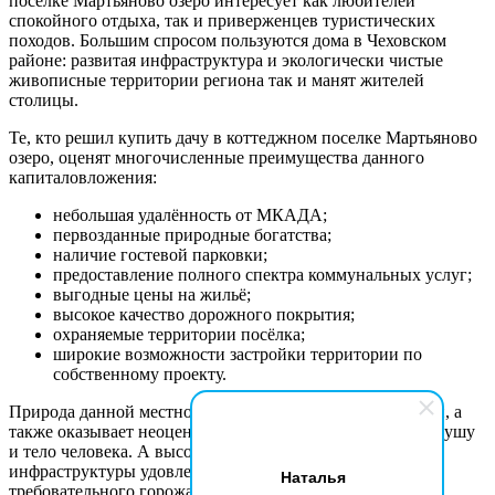
поселке Мартьяново озеро интересует как любителей
спокойного отдыха, так и приверженцев туристических
походов. Большим спросом пользуются дома в Чеховском
районе: развитая инфраструктура и экологически чистые
живописные территории региона так и манят жителей
столицы.
Те, кто решил купить дачу в коттеджном поселке Мартьяново
озеро, оценят многочисленные преимущества данного
капиталовложения:
небольшая удалённость от МКАДА;
первозданные природные богатства;
наличие гостевой парковки;
предоставление полного спектра коммунальных услуг;
выгодные цены на жильё;
высокое качество дорожного покрытия;
охраняемые территории посёлка;
широкие возможности застройки территории по
собственному проекту.
Природа данной местности завораживает своей красотой, а
также оказывает неоценимое, благотворное влияние на душу
и тело человека. А высокий уровень развития
инфраструктуры удовлетворит потребности даже самого
Наталья
требовательного горожанина.