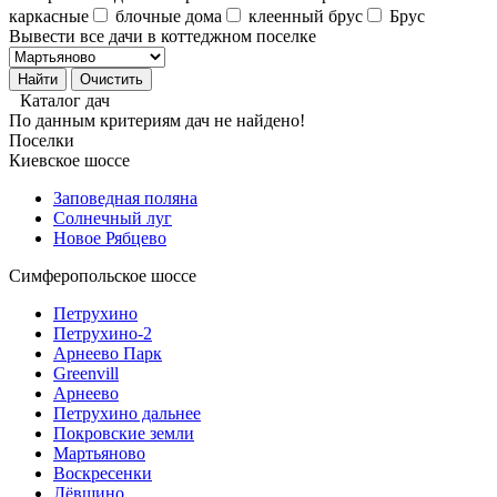
каркасные
блочные дома
клеенный брус
Брус
Вывести все дачи в коттеджном поселке
Каталог дач
По данным критериям дач не найдено!
Поселки
Киевское шоссе
Заповедная поляна
Солнечный луг
Новое Рябцево
Симферопольское шоссе
Петрухино
Петрухино-2
Арнеево Парк
Greenvill
Арнеево
Петрухино дальнее
Покровские земли
Мартьяново
Воскресенки
Лёвшино