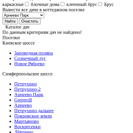
каркасные
блочные дома
клеенный брус
Брус
Вывести все дачи в коттеджном поселке
Каталог дач
По данным критериям дач не найдено!
Поселки
Киевское шоссе
Заповедная поляна
Солнечный луг
Новое Рябцево
Симферопольское шоссе
Петрухино
Петрухино-2
Арнеево Парк
Greenvill
Арнеево
Петрухино дальнее
Покровские земли
Мартьяново
Воскресенки
Лёвшино