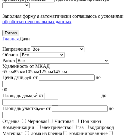
Заполняя форму я автоматически соглашаюсь с условиями
обработки персональных данных
Главная
|
Дачи
Направление
Область
Район
Удаленность от МКАД
65 км
85 км
105 км
125 км
145 км
Цена дачи,
от
до
руб.
0
0
2
Площадь дома,
от
до
м
Площадь участка,
от
до
сот
Отделка
Черновая
Чистовая
Под ключ
Коммуникации
электричество
газ
водопровод
Материал
дома из бревна
комбинированные