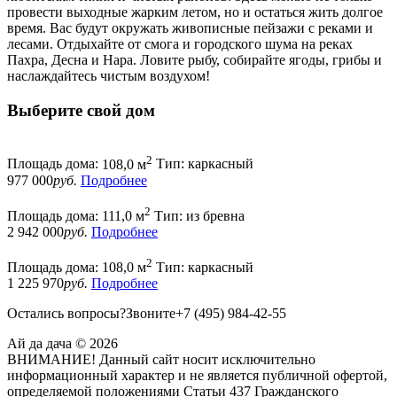
провести выходные жарким летом, но и остаться жить долгое
время. Вас будут окружать живописные пейзажи с реками и
лесами. Отдыхайте от смога и городского шума на реках
Пахра, Десна и Нара. Ловите рыбу, собирайте ягоды, грибы и
наслаждайтесь чистым воздухом!
Выберите свой дом
2
Площадь дома:
108,0 м
Тип:
каркасный
977 000
руб.
Подробнее
2
Площадь дома:
111,0 м
Тип:
из бревна
2 942 000
руб.
Подробнее
2
Площадь дома:
108,0 м
Тип:
каркасный
1 225 970
руб.
Подробнее
Остались вопросы?
Звоните
+7
(495)
984-42-55
Ай да дача © 2026
ВНИМАНИЕ! Данный сайт носит исключительно
информационный характер и не является публичной офертой,
определяемой положениями Статьи 437 Гражданского