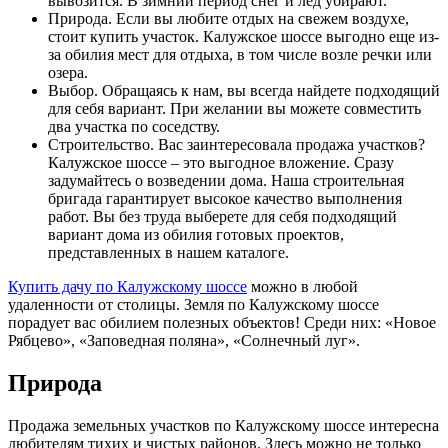
вывозится. В зимний период снег и лед убирают.
Природа. Если вы любите отдых на свежем воздухе,
стоит купить участок. Калужское шоссе выгодно еще из-
за обилия мест для отдыха, в том числе возле речки или
озера.
Выбор. Обращаясь к нам, вы всегда найдете подходящий
для себя вариант. При желании вы можете совместить
два участка по соседству.
Строительство. Вас заинтересовала продажа участков?
Калужское шоссе – это выгодное вложение. Сразу
задумайтесь о возведении дома. Наша строительная
бригада гарантирует высокое качество выполнения
работ. Вы без труда выберете для себя подходящий
вариант дома из обилия готовых проектов,
представленных в нашем каталоге.
Купить дачу по Калужскому шоссе
можно в любой
удаленности от столицы. Земля по Калужскому шоссе
порадует вас обилием полезных объектов! Среди них: «Новое
Рябцево», «Заповедная поляна», «Солнечный луг».
Природа
Продажа земельных участков по Калужскому шоссе интересна
любителям тихих и чистых районов. Здесь можно не только