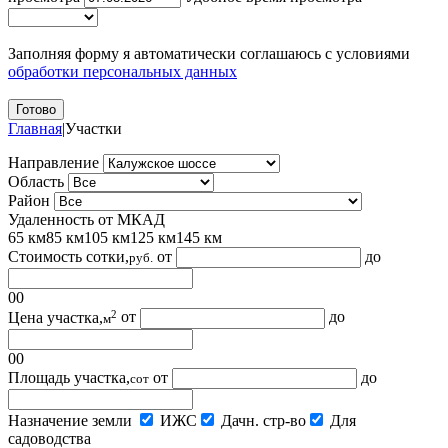
Заполняя форму я автоматически соглашаюсь с условиями
обработки персональных данных
Главная
|
Участки
Направление
Область
Район
Удаленность от МКАД
65 км
85 км
105 км
125 км
145 км
Стоимость сотки,
от
до
руб.
0
0
2
Цена участка,
от
до
м
0
0
Площадь участка,
от
до
сот
Назначение земли
ИЖС
Дачн. стр-во
Для
садоводства