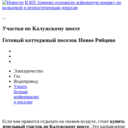
В КП Арнеево положили асфальтную крошку по
кольцевой и второстепенным дорогам
...
Участки по Калужскому шоссе
Готовый коттеджный поселок Новое Рябцево
Электричество
Газ
Водопровод
Узнать
больше
информации
о поселке
Если вам нравится отдыхать на свежем воздухе, стоит
купить
земельный участок по Калужскому шоссе
. Это направление