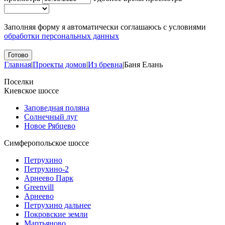
Заполняя форму я автоматически соглашаюсь с условиями
обработки персональных данных
Главная
|
Проекты домов
|
Из бревна
|
Баня Елань
Поселки
Киевское шоссе
Заповедная поляна
Солнечный луг
Новое Рябцево
Симферопольское шоссе
Петрухино
Петрухино-2
Арнеево Парк
Greenvill
Арнеево
Петрухино дальнее
Покровские земли
Мартьяново