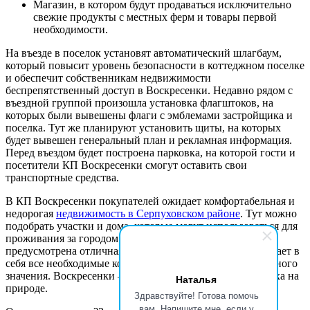
Магазин, в котором будут продаваться исключительно
свежие продукты с местных ферм и товары первой
необходимости.
На въезде в поселок установят автоматический шлагбаум,
который повысит уровень безопасности в коттеджном поселке
и обеспечит собственникам недвижимости
беспрепятственный доступ в Воскресенки. Недавно рядом с
въездной группой произошла установка флагштоков, на
которых были вывешены флаги с эмблемами застройщика и
поселка. Тут же планируют установить щиты, на которых
будет вывешен генеральный план и рекламная информация.
Перед въездом будет построена парковка, на которой гости и
посетители КП Воскресенки смогут оставить свои
транспортные средства.
В КП Воскресенки покупателей ожидает комфортабельная и
недорогая
недвижимость в Серпуховском районе
. Тут можно
подобрать участки и дома, которые могут использоваться для
проживания за городом и сезонного отдыха. В поселке
предусмотрена отличная инфраструктура, которая включает в
себя все необходимые коммуникации и объекты социального
значения. Воскресенки – замечательный выбор для отдыха на
Наталья
природе.
Здравствуйте! Готова помочь
вам. Напишите мне, если у