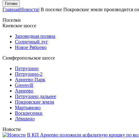
Главная
|
Новости
|
В поселке Покровские земли производится о
Поселки
Киевское шоссе
Заповедная поляна
Солнечный луг
Новое Рябцево
Симферопольское шоссе
Петрухино
Петрухино-2
Арнеево Парк
Greenvill
Арнеево
Петрухино дальнее
Покровские земли
Мартьяново
Воскресенки
Лёвшино
Новости
В КП Арнеево положили асфальтную крошку по кол