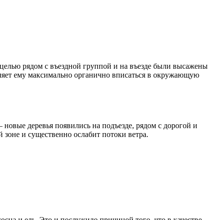
 целью рядом с въездной группой и на въезде были высажены
воляет ему максимально органично вписаться в окружающую
 новые деревья появились на подъезде, рядом с дорогой и
й зоне и существенно ослабит потоки ветра.
сна и ель. Это и послужило причиной того, что в качестве