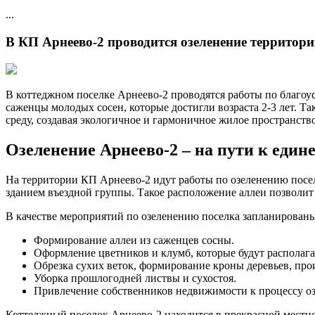
...
В КП Арнеево-2 проводится озеленение территор
В коттеджном поселке Арнеево-2 проводятся работы по благоус
саженцы молодых сосен, которые достигли возраста 2-3 лет. 
среду, создавая экологичное и гармоничное жилое пространство
Озеленение Арнеево-2 – на пути к един
На территории КП Арнеево-2 идут работы по озеленению поселк
зданием въездной группы. Такое расположение аллеи позволит 
В качестве мероприятий по озеленению поселка запланирован
Формирование аллеи из саженцев сосны.
Оформление цветников и клумб, которые будут располагат
Обрезка сухих веток, формирование кроны деревьев, про
Уборка прошлогодней листвы и сухостоя.
Привлечение собственников недвижимости к процессу оз
Коттеджный поселок Арнеево-2 находится в прекрасной местнос