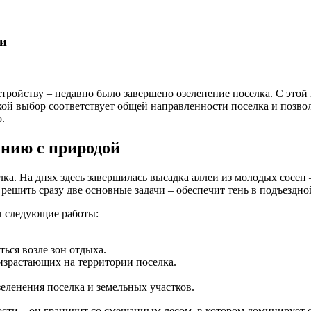
ии
тройству – недавно было завершено озеленение поселка. С этой
Такой выбор соответствует общей направленности поселка и поз
.
ению с природой
а. На днях здесь завершилась высадка аллеи из молодых сосен –
решить сразу две основные задачи – обеспечит тень в подъездно
ы следующие работы:
ься возле зон отдыха.
израстающих на территории поселка.
еленения поселка и земельных участков.
ти – он граничит со смешанным лесом, в котором доминирует со