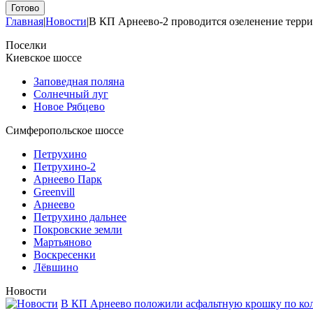
Главная
|
Новости
|
В КП Арнеево-2 проводится озеленение терр
Поселки
Киевское шоссе
Заповедная поляна
Солнечный луг
Новое Рябцево
Симферопольское шоссе
Петрухино
Петрухино-2
Арнеево Парк
Greenvill
Арнеево
Петрухино дальнее
Покровские земли
Мартьяново
Воскресенки
Лёвшино
Новости
В КП Арнеево положили асфальтную крошку по кол