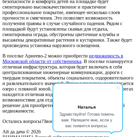
безопасности и комфорта детей на площадке будет
смонтировано высококачественное и практичное
профессиональное покрытие, имеющее несколько слоев
прочности и смягчения. Это позволяет возможность
получения травмы в случае случайного падения. Рядом с
площадкой будут установлены скамьи для отдыха,
смонтирована ограда, обустроены цветочные клумбы и
высажены декоративные растения и кустарники. Также будет
произведена установка наружного освещения.
В поселке Арнеево-2 можно приобрести
недвижимость в
Московской области от собственника
. В поселке планируется
отличная инфраструктура, которая будет включать в себя
централизованные инженерные коммуникации, дороги с
твердым покрытием, объекты социального, оздоровительного
и развлекательного значений. Рядом с поселком располагается
озеро с пляжной зоной, заповедник и река Ока – на ее берегах
находится отличная водная база с замечательными
возможностями для отдыха на воде. Арнеево-2 – лучшее
решение для приобретения комфортабельной и недорогой
Наталья
недвижимости.
Здравствуйте! Готова помочь
вам. Напишите мне, если у
Остались вопросы?
Звоните
+7
(495)
984-42-55
вас появятся вопросы.
Ай да дача © 2026