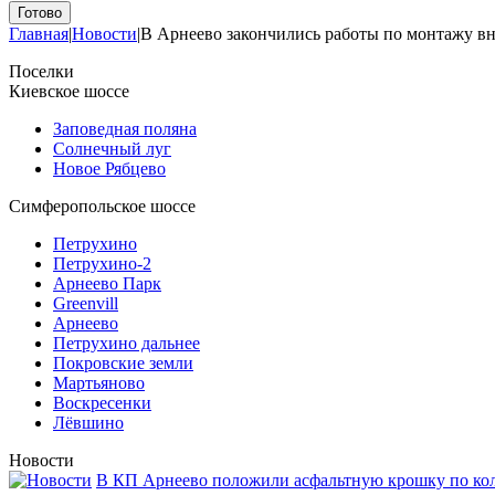
Главная
|
Новости
|
В Арнеево закончились работы по монтажу вн
Поселки
Киевское шоссе
Заповедная поляна
Солнечный луг
Новое Рябцево
Симферопольское шоссе
Петрухино
Петрухино-2
Арнеево Парк
Greenvill
Арнеево
Петрухино дальнее
Покровские земли
Мартьяново
Воскресенки
Лёвшино
Новости
В КП Арнеево положили асфальтную крошку по кол