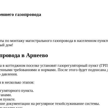
еннего газопровода
ты по монтажу магистрального газопровода в населенном пункт
дый дом!
провода в Арнеево
 в коттеджном поселке установят газорегуляторный пункт (ГРП
енными требованиями и нормами. После этого будет подписана 
 давления.
 в несколько этапов:
гуляторного пункта.
ганами.
м пункте.
ние документации на регулярное техобслуживание системы.
е подачи газа.