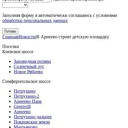
Заполняя форму я автоматически соглашаюсь с условиями
обработки персональных данных
Главная
|
Новости
|
В Арнеево строят детскую площадку
Поселки
Киевское шоссе
Заповедная поляна
Солнечный луг
Новое Рябцево
Симферопольское шоссе
Петрухино
Петрухино-2
Арнеево Парк
Greenvill
Арнеево
Петрухино дальнее
Покровские земли
Мартьяново