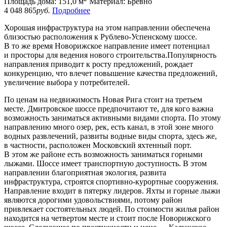
Площадь дома:
151,0 м
Материал:
Бревно
4 048 865
руб.
Подробнее
Хорошая инфраструктура на этом направлении обеспечена
близостью расположения к Рублево-Успенскому шоссе.
В то же время Новорижское направление имеет потенциал
и просторы для ведения нового строительства.Популярность
направления приводит к росту предложений, рождает
конкуренцию, что влечет повышение качества предложений,
увеличение выбора у потребителей.
По ценам на недвижимость Новая Рига стоит на третьем
месте. Дмитровское шоссе предпочитают те, для кого важна
возможность заниматься активными видами спорта. По этому
направлению много озер, рек, есть канал, в этой зоне много
водных развлечений, развиты водные виды спорта, здесь же,
в частности, расположен Московский яхтенный порт.
В этом же районе есть возможность заниматься горными
лыжами. Шоссе имеет транспортную доступность. В этом
направлении благоприятная экология, развита
инфраструктура, строятся спортивно-курортные сооружения.
Направление входит в пятерку лидеров. Яхты и горные лыжи
являются дорогими удовольствиями, потому район
привлекает состоятельных людей. По стоимости жилья район
находится на четвертом месте и стоит после Новорижского