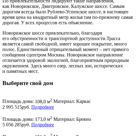
По привлекательности лидируют такие направления,
как Новорижское, Дмитровское, Калужское шоссе. Самым
дорогим всегда было Рублево-Успенское шоссе, в настоящее
время цена на квадратный метр жилья там по-прежнему самая
дорогая. У всех процессов есть объяснение.
Новорижское шоссе привлекательно, благодаря
его обустроенности и транспортной доступности.Трасса
является самой свободной, имеет хорошее покрытие, много
полос. Единственный отрицательный момент – нет прямого
сообщения сцентром Москвы. Новорижское направление
отличается здоровой экологией, благоприятным природным
окружением. Здесь много озер, лесных зон, исторических
и памятных мест.
Выберите свой дом
2
Площадь дома:
108,0 м
Материал:
Каркас
2 995 515
руб.
Подробнее
2
Площадь дома:
173,0 м
Материал:
Бревно
5 056 285
руб.
Подробнее
2