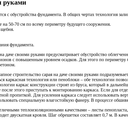
и руками
тся с обустройства фундамента. В общих чертах технология зал
е на 50-70 см по всему периметру будущего сооружения.
 щебня.
ания фундамента.
 на даче своими руками предусматривает обустройство облегчен
гионов с повышенным уровнем осадков. Для этого по периметр
бетоном.
апное строительство сарая на даче своими руками подразумевает
ся каркасная технология или пеноблоки – обе технологии позвол
ологии каркас конструкции строят из бруса, который в дальне
 после этого приступать к монтированию каркаса. Если для отд
ной пропиткой. Для усиления каркаса следует использовать вер
льзовать специальную влагостойкую фанеру. В процессе обшивки
отличными теплоизоляционными качествами – листы пенопласта,
дит двускатная кровля. Шаг обрешетки составляет 0,7 м. В кач