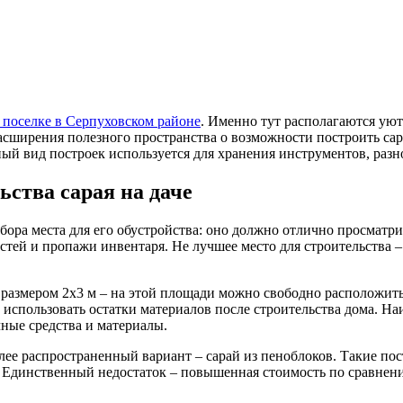
 поселке в Серпуховском районе
. Именно тут располагаются ую
ширения полезного пространства о возможности построить сара
ый вид построек используется для хранения инструментов, разн
ьства сарая на даче
бора места для его обустройства: оно должно отлично просматрив
ей и пропажи инвентаря. Не лучшее место для строительства – н
 размером 2х3 м – на этой площади можно свободно расположить
 использовать остатки материалов после строительства дома. На
ные средства и материалы.
ее распространенный вариант – сарай из пеноблоков. Такие по
 Единственный недостаток – повышенная стоимость по сравнени