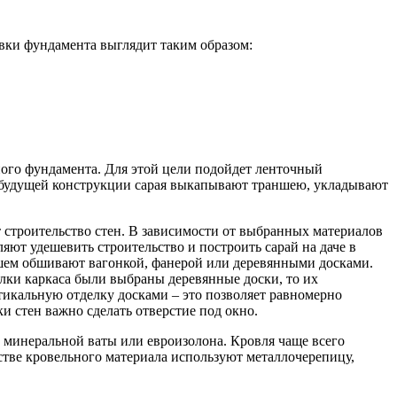
ивки фундамента выглядит таким образом:
ного фундамента. Для этой цели подойдет ленточный
у будущей конструкции сарая выкапывают траншею, укладывают
 строительство стен. В зависимости от выбранных материалов
яют удешевить строительство и построить сарай на даче в
йшем обшивают вагонкой, фанерой или деревянными досками.
елки каркаса были выбраны деревянные доски, то их
тикальную отделку досками – это позволяет равномерно
 стен важно сделать отверстие под окно.
 минеральной ваты или евроизолона. Кровля чаще всего
естве кровельного материала используют металлочерепицу,