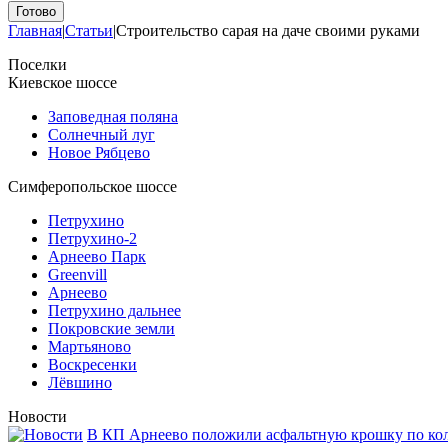
Главная
|
Статьи
|
Строительство сарая на даче своими руками
Поселки
Киевское шоссе
Заповедная поляна
Солнечный луг
Новое Рябцево
Симферопольское шоссе
Петрухино
Петрухино-2
Арнеево Парк
Greenvill
Арнеево
Петрухино дальнее
Покровские земли
Мартьяново
Воскресенки
Лёвшино
Новости
В КП Арнеево положили асфальтную крошку по кол