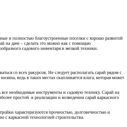
тные и полностью благоустроенные поселки с хорошо развитой
й на даче – сделать это можно как с помощью
ообразного садового инвентаря и мелкой техники.
аться со всех ракурсов. Не следует располагать сарай рядом с
изина, ведь в таких местах скапливается влага, которая может
 все необходимые инструменты и садовую технику. Сарай на
иболее простой в реализации и возведении сарай каркасного
стройки характеризуются прочностью, долговечностью и
ю с каркасной технологией строительства.