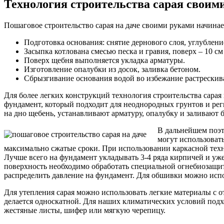
Технология строительства сарая своим
Пошаговое строительство сарая на даче своими руками начинае
Подготовка основания: снятие дернового слоя, углублени
Засыпка котлована смесью песка и гравия, поверх – 10 см
Поверх щебня выполняется укладка арматуры.
Изготовление опалубки из досок, заливка бетоном.
Сбрызгивание основания водой во избежание растрескив
Для более легких конструкций технология строительства сарая
фундамент, который подходит для неоднородных грунтов и ре
на дно щебень, устанавливают арматуру, опалубку и заливают 
В дальнейшем поэт
могут использовать
максимально сжатые сроки. При использовании каркасной техн
Лучше всего на фундамент укладывать 3-4 ряда кирпичей и уже
поверхность необходимо обработать специальной огнебиозащит
распределить давление на фундамент. Для обшивки можно испо
Для утепления сарая можно использовать легкие материалы с 
делается односкатной. Для наших климатических условий подхо
жестяные листы, шифер или мягкую черепицу.