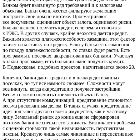
Банком будет выдвинуто ряд требований и к залоговым
объектам. Банки очень жестко фильтруют желающих
построить свой дом по ипотеке.
Просматривают
все документы, оценивают объект залога, оценивают риски.
Больше шансов получить кредит, если земля относится
к ИЖС. В других случаях, крайне неохотно дается кредит.
Важным является платежеспособность заемщика, этот фактор
влияет и на ставку по кредиту. Если у банка есть сомнения
по поводу платежеспособности, то ставка будет расти. Есть
программы в поселках, аккредитованных банками. Участвуя
в такой программе, есть больший шанс получить кредит.
В Подмосковье, подобных проектов, насчитывается около 20.
Конечно, банки дают кредиты и в неаккредитованных
поселках, но тут все намного сложнее. Сложности могут
возникнуть, когда аккредитацию получает застройщик.
Весьма сложно оценить стоимость объекта банку.
А при отсутствии коммуникаций, кредитование становится
весьма рискованным делом. В таких случаях, кредитование
идет под залог другого своего имущества, как и частному
лицу. Земельный рынок до конца еще не сформирован,
поэтому банки не спешат его занимать. Возникают проблемы
с оценкой стоимости такой недвижимости, перспективы
неясны. Кредитую лишь самые ликвидные и перспективные
объекты, так как не знают, сколько времени будет